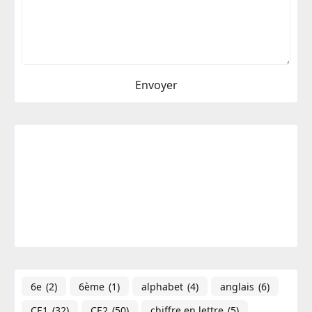
6e
(2)
6ème
(1)
alphabet
(4)
anglais
(6)
CE1
(32)
CE2
(50)
chiffre en lettre
(5)