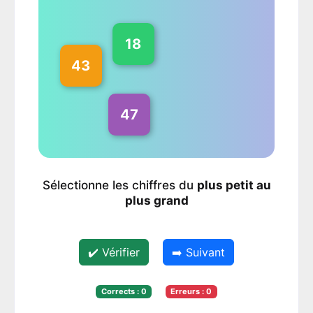
18
43
50
47
Sélectionne les chiffres du
plus petit au
plus grand
✔️ Vérifier
➡️ Suivant
Corrects :
0
Erreurs :
0