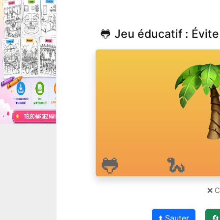
🐸 Jeu éducatif : Évit
🐍
🐸
❌ Co
⬆️ Sauter
🔄