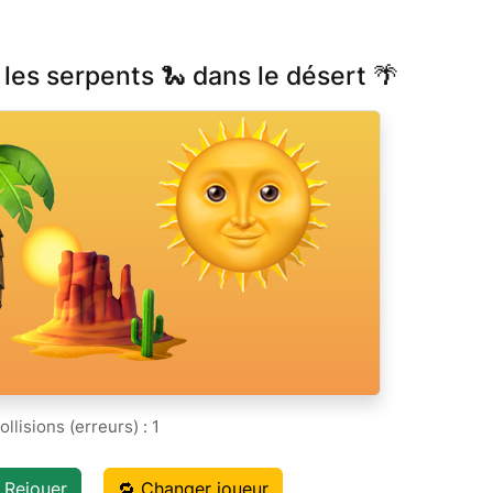
e les serpents 🐍 dans le désert 🌴
llisions (erreurs) :
2
 Rejouer
🔁 Changer joueur