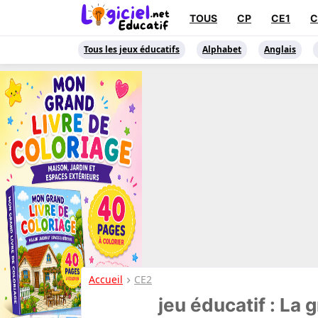
TOUS
CP
CE1
C
Tous les jeux éducatifs
Alphabet
Anglais
Accueil
CE2
jeu éducatif : La 