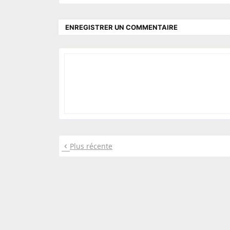
CE1
CE1
Jeu éducatif multiplication : Table
Jeu éduca
4
3
ENREGISTRER UN COMMENTAIRE
Plus récente