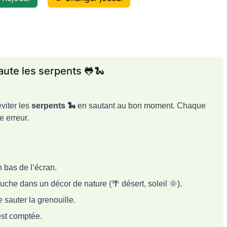
 ! Le serpent t’a touché !
saute les serpents 🐸🐍
viter les
serpents 🐍
en sautant au bon moment. Chaque
 erreur.
n bas de l’écran.
uche dans un décor de nature (🌴 désert, soleil 🌞).