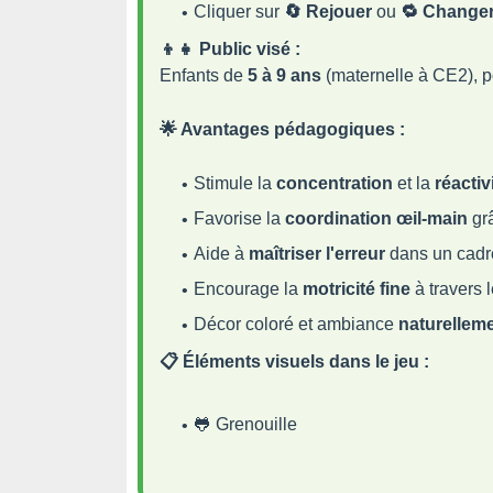
Appuyer sur la
barre espace
pour fair
Si elle touche un serpent, une
erreur
e
Cliquer sur
🔄 Rejouer
ou
🔁 Changer
👦👧 Public visé :
Enfants de
5 à 9 ans
(maternelle à CE2), po
🌟 Avantages pédagogiques :
Stimule la
concentration
et la
réactiv
Favorise la
coordination œil-main
grâ
Aide à
maîtriser l'erreur
dans un cadre
Encourage la
motricité fine
à travers l
Décor coloré et ambiance
naturellem
📋 Éléments visuels dans le jeu :