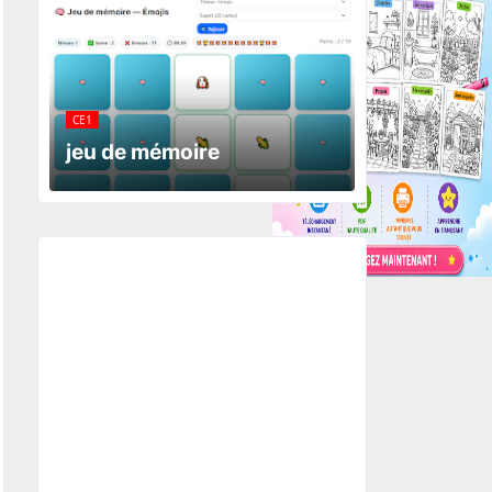
CE1
jeu de mémoire