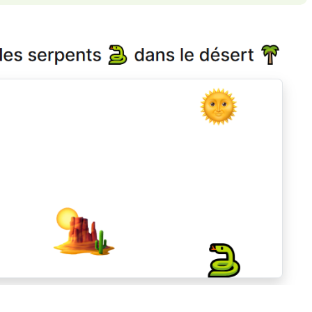
🐍 Ser