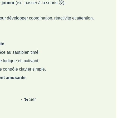
e sauter la grenouille.
st comptée.
 joueur
(ex : passer à la souris 🐭).
ur développer coordination, réactivité et attention.
ité
.
ce au saut bien timé.
 ludique et motivant.
e contrôle clavier simple.
ent amusante
.