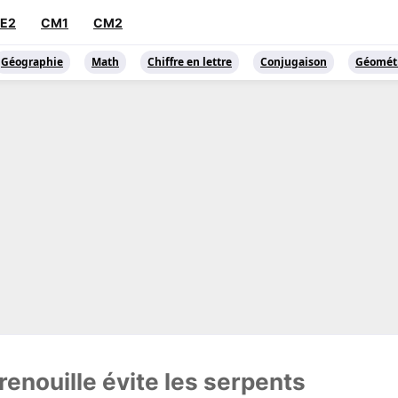
E2
CM1
CM2
Géographie​
Math
Chiffre en lettre
Conjugaison
Géomét
grenouille évite les serpents