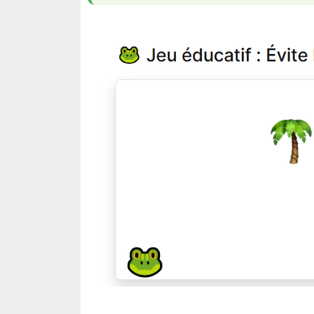
🐸 Grenouille