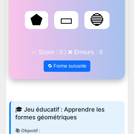
⬟
▭
🔵
✅ Score : 0 | ❌ Erreurs : 0
🔁 Forme suivante
🎓 Jeu éducatif : Apprendre les
formes géométriques
📚 Objectif :